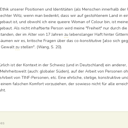
 Ethik unserer Positionen und Identitäten (als Menschen innerhalb der 
lechter Witz, wenn man bedenkt, dass wir auf gestohlenem Land in ein
gebaut ist, und obwohl ich eine queere Woman of Colour bin, ist meine
gebaut. Als nicht inhaftierte Person wird meine "Freiheit" nur durch
standen, der im Alter von 17 Jahren
zu
lebenslanger Haft hinter Gitter
säumen wir es, kritische Fragen über das co-konstitutive [also sich ge
 Gewalt
zu
stellen". (Wang, S. 20).
ürlich ist der Kontext in der Schweiz (und in Deutschland) ein andere
 Mehrheitswelt (auch: globaler Süden), auf der Arbeit von Personen oh
eArbeit von TINF-Personen, etc. Eine ehrliche, stetige, konstruktive u
l einem falschen Komfort vorzuziehen, der sowieso nicht für alle erreic
uht.
ittsauswahlmodus
ren
ges