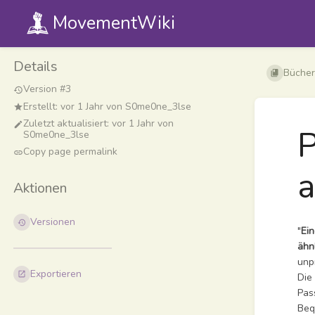
MovementWiki
Details
Bücher
Version #3
Erstellt:
vor 1 Jahr
von
S0me0ne_3lse
Zuletzt aktualisiert:
vor 1 Jahr
von
P
S0me0ne_3lse
Copy page permalink
a
Aktionen
Versionen
"
Ein
ähn
unp
Exportieren
Die
Pas
Beq