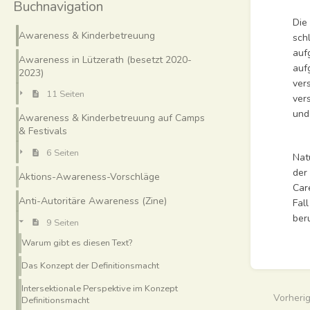
Buchnavigation
Die
Awareness & Kinderbetreuung
sch
auf
Awareness in Lützerath (besetzt 2020-
auf
2023)
ver
11 Seiten
ver
und
Awareness & Kinderbetreuung auf Camps
& Festivals
6 Seiten
Nat
der
Aktions-Awareness-Vorschläge
Car
Anti-Autoritäre Awareness (Zine)
Fal
ber
9 Seiten
Warum gibt es diesen Text?
Abschn
aktivie
Das Konzept der Definitionsmacht
Intersektionale Perspektive im Konzept
Vorheri
Definitionsmacht