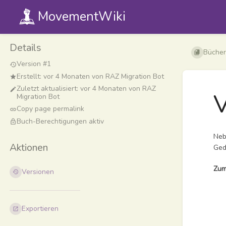
MovementWiki
Details
Bücher
Version #1
Erstellt:
vor 4 Monaten
von
RAZ Migration Bot
Zuletzt aktualisiert:
vor 4 Monaten
von
RAZ
V
Migration Bot
Copy page permalink
Buch-Berechtigungen aktiv
Neb
Aktionen
Ged
Zum
Versionen
Abschn
aktivie
Exportieren