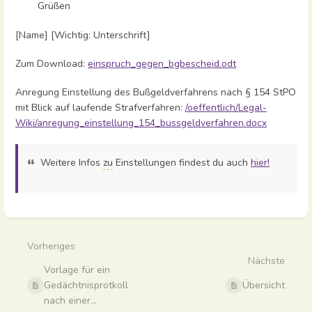
Grüßen
[Name] [Wichtig: Unterschrift]
Zum Download:
einspruch_gegen_bgbescheid.odt
Anregung Einstellung des Bußgeldverfahrens nach § 154 StPO
mit Blick auf laufende Strafverfahren:
/oeffentlich/Legal-
Wiki/anregung_einstellung_154_bussgeldverfahren.docx
Weitere Infos
zu
Einstellungen findest du auch
hier!
Abschnittsauswahlmodus
aktivieren
Vorheriges
Nächste
Vorlage für ein
Gedächtnisprotkoll
Übersicht
nach einer...