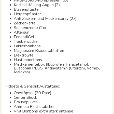
Kälte-Sofort-Kompressen (5x)
Kochsalzlösung Augen (2x)
Blasenpflaster
Herpespflaster
Anti Zecken- und Mückenspray (2x)
Zeckenkarte
Sonnencreme (2x)
Aftersun
FenestilGel
Traubenzucker
Lakritzbonbons
Magnesium Brausetabletten
Elektrolyte
Hustenbonbons
Medikamentebox (Ibuprofen, Paracetamol,
Buscopan PLUS, Antihystamin (Citerizin), Vomex,
Maloxan)
Fidgets & SensorikAustattung:
Ohrstöpsel (20 Paar)
Center Shock
Brausepulver
Ammola Riechstäbchen
Vivil Bonbons extra stark (intense