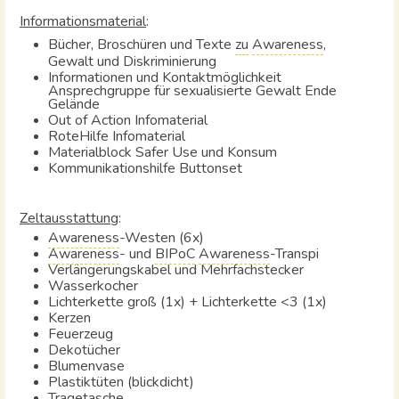
Informationsmaterial
:
Bücher, Broschüren und Texte
zu
Awareness
,
Gewalt und Diskriminierung
Informationen und Kontaktmöglichkeit
Ansprechgruppe für sexualisierte Gewalt Ende
Gelände
Out of Action Infomaterial
RoteHilfe Infomaterial
Materialblock Safer Use und Konsum
Kommunikationshilfe Buttonset
Zeltausstattung
:
Awareness
-Westen (6x)
Awareness
- und
BIPoC
Awareness
-Transpi
Verlängerungskabel und Mehrfachstecker
Wasserkocher
Lichterkette groß (1x) + Lichterkette <3 (1x)
Kerzen
Feuerzeug
Dekotücher
Blumenvase
Plastiktüten (blickdicht)
Tragetasche