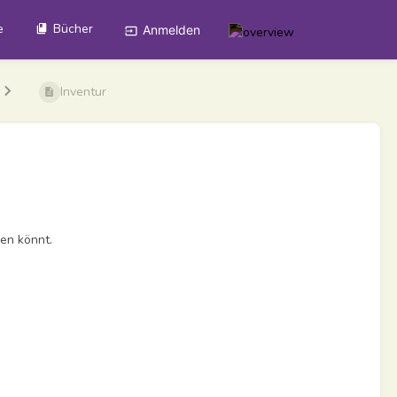
e
Bücher
Anmelden
Inventur
len könnt.