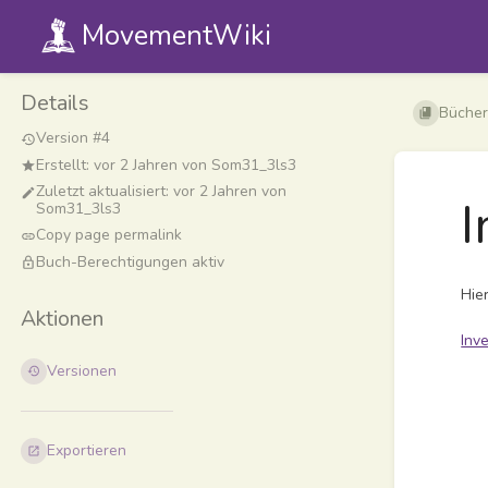
MovementWiki
Details
Bücher
Version #4
Erstellt:
vor 2 Jahren
von
Som31_3ls3
Zuletzt aktualisiert:
vor 2 Jahren
von
I
Som31_3ls3
Copy page permalink
Buch-Berechtigungen aktiv
Hie
Aktionen
Inv
Versionen
Abschn
aktivie
Exportieren