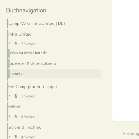
Buchnavigation
Camp-Wiki (InfraUnited | DE)
Infra United
3 Seiten
Was ist Infra United?
Spenden & Unterstützung
Inventur
Ein Camp planen (Tipps)
3 Seiten
Möbel
5 Seiten
Strom & Technik
Vorheri
4 Seiten