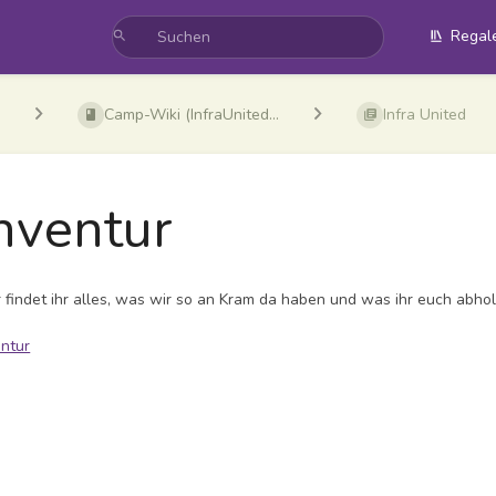
Regal
Camp-Wiki (InfraUnited...
Infra United
nventur
r findet ihr alles, was wir so an Kram da haben und was ihr euch abho
entur
ittsauswahlmodus
ren