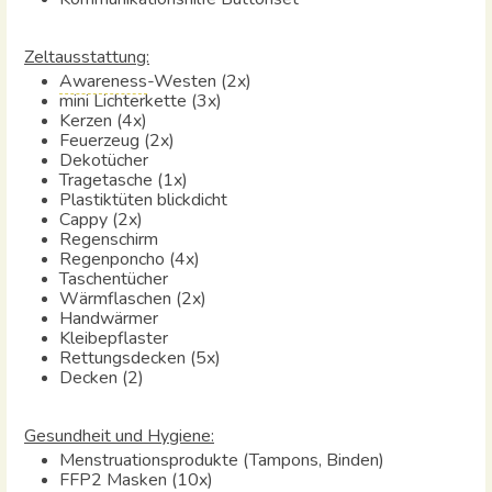
Zeltausstattung:
Awareness
-Westen (2x)
mini Lichterkette (3x)
Kerzen (4x)
Feuerzeug (2x)
Dekotücher
Tragetasche
(1x)
Plastiktüten blickdicht
Cappy (2x)
Regenschirm
Regenponcho (
4
x)
Taschentücher
Wärmflaschen (2x)
Handwärmer
Kleibepflaster
Rettungsdecken (5x)
Decken (2)
Gesundheit und Hygiene:
Menstruationsprodukte (Tampons, Binden)
FFP2 Masken (10x)