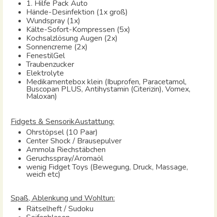
1. Hilfe Pack Auto
Hände-Desinfektion (1x groß)
Wundspray (1x)
Kälte-Sofort-Kompressen (5x)
Kochsalzlösung Augen (2x)
Sonnencreme (2x)
FenestilGel
Traubenzucker
Elektrolyte
Medikamentebox klein (Ibuprofen, Paracetamol,
Buscopan PLUS, Antihystamin (Citerizin), Vomex,
Maloxan)
Fidgets & SensorikAustattung:
Ohrstöpsel (10 Paar)
Center Shock / Brausepulver
Ammola Riechstäbchen
Geruchsspray/Aromaöl
wenig Fidget Toys (Bewegung, Druck, Massage,
weich etc)
Spaß, Ablenkung und Wohltun:
Rätselheft / Sudoku