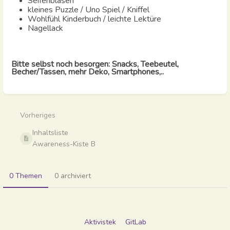
Seifenblasen
kleines Puzzle / Uno Spiel / Kniffel
Wohlfühl Kinderbuch / leichte Lektüre
Nagellack
Bitte selbst noch besorgen: Snacks, Teebeutel,
Becher/Tassen, mehr Deko, Smartphones,..
Abschnittsauswahlmodus
aktivieren
Vorheriges
Inhaltsliste
Awareness-Kiste B
0 Themen
0 archiviert
Aktivistek
GitLab