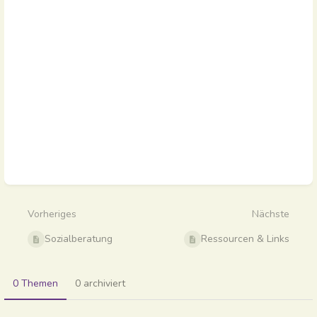
Abschnittsauswahlmodus
aktivieren
Vorheriges
Nächste
Sozialberatung
Ressourcen & Links
0 Themen
0 archiviert