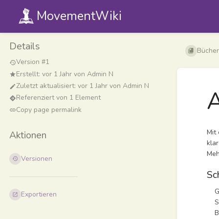
MovementWiki
Details
Bücher
Version #1
Erstellt:
vor 1 Jahr
von
Admin N
Zuletzt aktualisiert:
vor 1 Jahr
von
Admin N
Referenziert von 1 Element
Copy page permalink
Mit
Aktionen
kla
Meh
Versionen
Sc
Ges
Exportieren
Sel
Bei