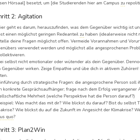
esen Hörsaal] besetzt, um [die Studierenden hier am Campus
zu
repoliti
ritt 2: Agitation
r geht es darum, herauszufinden, was dem Gegenüber wichtig ist und 
bst einen möglichst geringen Redeanteil
zu
haben (idealerweise nicht 
lle deine Fragen möglichst offen. Vermeide Vorannahmen und Vorurte
enübers verwendet werden und möglichst alle angesprochenen Proble
ollektivieren.
 selbst nicht emotionaler oder wütender als dein Gegenüber. Dennoch
n Gegenüber wirken. Zeige Empathie und übe dich in aktivem Zuhören
ten.
führung durch strategische Fragen: die angesprochene Person soll i
h konkrete Gesprächsaufhänger; frage nach dem Erfolg vergangener A
ellschaftliche Mehrheit (welche Perspektive hat die Person darauf?)
spiel: Was macht das mit dir? Wie blickst du darauf? Bist du selbst
makrise? Wie blickst du auf die Zukunft im Angesicht der Klimakrise? W
tus quo
?
hritt 3: Plan2Win