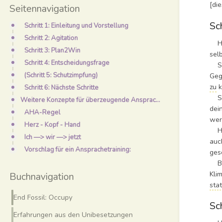
[di
Seitennavigation
Sch
Schritt 1: Einleitung und Vorstellung
Schritt 2: Agitation
Hie
Schritt 3: Plan2Win
sel
Schritt 4: Entscheidungsfrage
Ste
(Schritt 5: Schutzimpfung)
Geg
zu
k
Schritt 6: Nächste Schritte
Sei
Weitere Konzepte für überzeugende Ansprachegespräche und Storytelling
dei
AHA-Regel
wer
Herz - Kopf - Hand
Hin
Ich —> wir —> jetzt
auc
Vorschlag für ein Ansprachetraining:
ges
Bei
Kli
Buchnavigation
sta
End Fossil: Occupy
Sc
Erfahrungen aus den Unibesetzungen