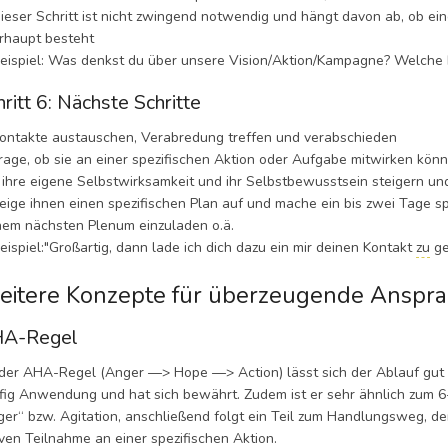
ser Schritt ist nicht zwingend notwendig und hängt davon ab, ob ein
rhaupt besteht
spiel: Was denkst du über unsere Vision/Aktion/Kampagne? Welche R
hritt 6: Nächste Schritte
takte austauschen, Verabredung treffen und verabschieden
ge, ob sie an einer spezifischen Aktion oder Aufgabe mitwirken können
l ihre eigene Selbstwirksamkeit und ihr Selbstbewusstsein steigern u
ge ihnen einen spezifischen Plan auf und mache ein bis zwei Tage spät
nem nächsten Plenum einzuladen o.ä.
spiel:"Großartig, dann lade ich dich dazu ein mir deinen Kontakt
zu
ge
itere Konzepte für überzeugende Anspra
A-Regel
 der AHA-Regel (Anger —> Hope —> Action) lässt sich der Ablauf gut e
fig Anwendung und hat sich bewährt. Zudem ist er sehr ähnlich zum
ger“ bzw. Agitation, anschließend folgt ein Teil zum Handlungsweg, der
iven Teilnahme an einer spezifischen Aktion.