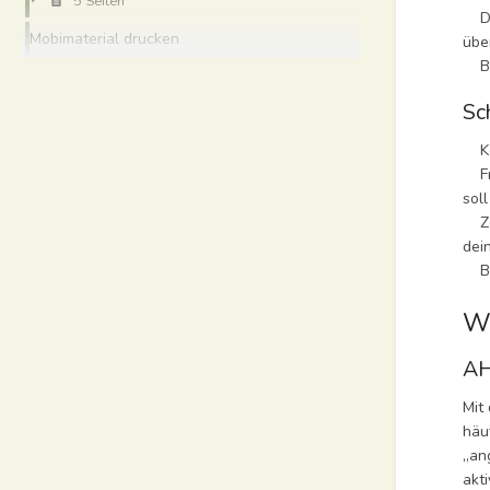
5 Seiten
Die
Mobimaterial drucken
übe
Bei
Sc
Kon
Fra
sol
Zei
dei
Bei
We
AH
Mit
häu
„an
akt