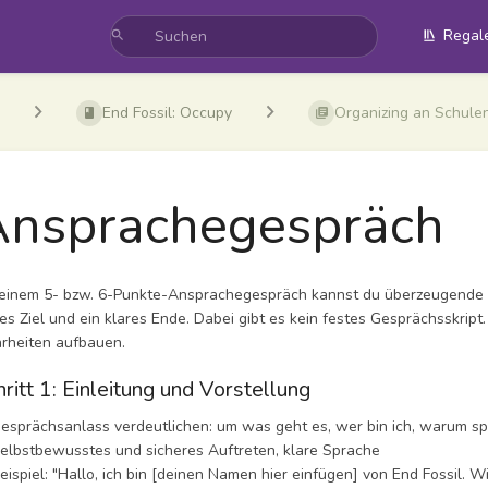
Regal
End Fossil: Occupy
Organizing an Schule
Ansprachegespräch
 einem 5- bzw. 6-Punkte-Ansprachegespräch kannst du überzeugende
res Ziel und ein klares Ende. Dabei gibt es kein festes Gesprächsskript.
rheiten aufbauen.
hritt 1: Einleitung und Vorstellung
prächsanlass verdeutlichen: um was geht es, wer bin ich, warum sp
bstbewusstes und sicheres Auftreten, klare Sprache
spiel: "Hallo, ich bin [deinen Namen hier einfügen] von End Fossil. 