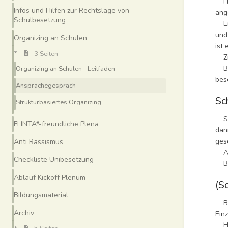
Hie
Infos und Hilfen zur Rechtslage von
ang
Schulbesetzung
Ein
und
Organizing an Schulen
ist
3 Seiten
Zie
Bei
Organizing an Schulen - Leitfaden
bes
Ansprachegespräch
Sc
Strukturbasiertes Organizing
Ste
FLINTA*-freundliche Plena
dan
ges
Anti Rassismus
Ach
Checkliste Unibesetzung
Bei
Ablauf Kickoff Plenum
(S
Bildungsmaterial
Ber
Archiv
Ein
Hie