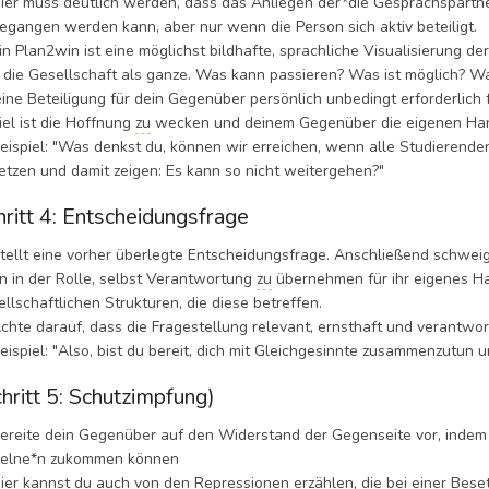
r muss deutlich werden, dass das Anliegen der*die Gesprächspartne
egangen werden kann, aber nur wenn die Person sich aktiv beteiligt.
 Plan2win ist eine möglichst bildhafte, sprachliche Visualisierung d
 die Gesellschaft als ganze. Was kann passieren? Was ist möglich?
 eine Beteiligung für dein Gegenüber persönlich unbedingt erforderlich 
l ist die Hoffnung
zu
wecken und deinem Gegenüber die eigenen Han
spiel: "Was denkst du, können wir erreichen, wenn alle Studierenden 
etzen und damit zeigen: Es kann so nicht weitergehen?"
hritt 4: Entscheidungsfrage
llt eine vorher überlegte Entscheidungsfrage. Anschließend schweigt
n in der Rolle, selbst Verantwortung
zu
übernehmen für ihr eigenes Ha
ellschaftlichen Strukturen, die diese betreffen.
te darauf, dass die Fragestellung relevant, ernsthaft und verantwortu
spiel: "Also, bist du bereit, dich mit Gleichgesinnte zusammenzutun 
chritt 5: Schutzimpfung)
eite dein Gegenüber auf den Widerstand der Gegenseite vor, indem du 
zelne*n zukommen können
r kannst du auch von den Repressionen erzählen, die bei einer Be