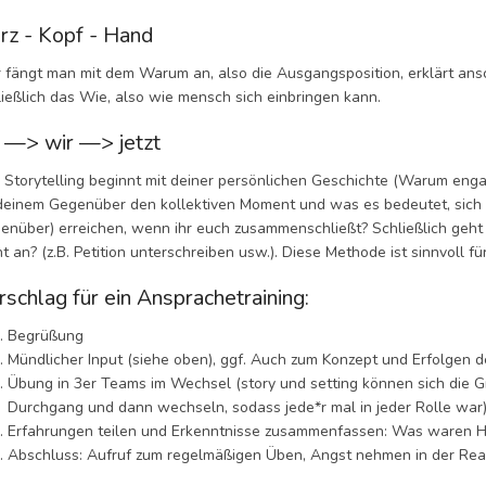
rz - Kopf - Hand
r fängt man mit dem Warum an, also die Ausgangsposition, erklärt ans
ließlich das Wie, also wie mensch sich einbringen kann.
h —> wir —> jetzt
 Storytelling beginnt mit deiner persönlichen Geschichte (Warum enga
deinem Gegenüber den kollektiven Moment und was es bedeutet, sich
enüber) erreichen, wenn ihr euch zusammenschließt? Schließlich geht 
ht an? (z.B. Petition unterschreiben usw.). Diese Methode ist sinnvoll 
rschlag für ein Ansprachetraining:
Begrüßung
Mündlicher Input (siehe oben), ggf. Auch zum Konzept und Erfolgen d
Übung in 3er Teams im Wechsel (story und setting können sich die 
Durchgang und dann wechseln, sodass jede*r mal in jeder Rolle war) 
Erfahrungen teilen und Erkenntnisse zusammenfassen: Was waren He
Abschluss: Aufruf zum regelmäßigen Üben, Angst nehmen in der Real