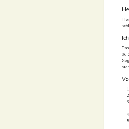
He
Hie
sch
Ic
Das
du 
Geg
ste
Vo