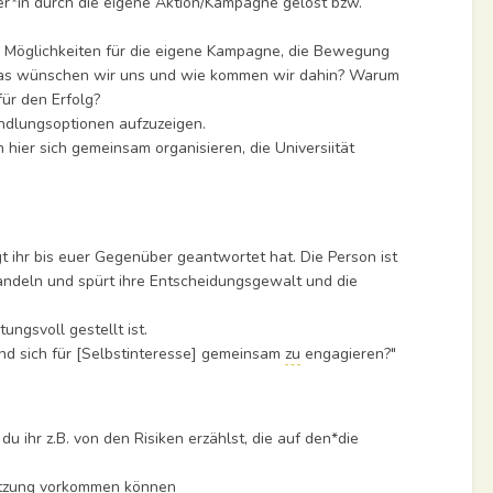
r*in durch die eigene Aktion/Kampagne gelöst bzw.
er Möglichkeiten für die eigene Kampagne, die Bewegung
 Was wünschen wir uns und wie kommen wir dahin? Warum
für den Erfolg?
dlungsoptionen aufzuzeigen.
hier sich gemeinsam organisieren, die Universiität
 ihr bis euer Gegenüber geantwortet hat. Die Person ist
ndeln und spürt ihre Entscheidungsgewalt und die
ngsvoll gestellt ist.
und sich für [Selbstinteresse] gemeinsam
zu
engagieren?"
ihr z.B. von den Risiken erzählst, die auf den*die
setzung vorkommen können