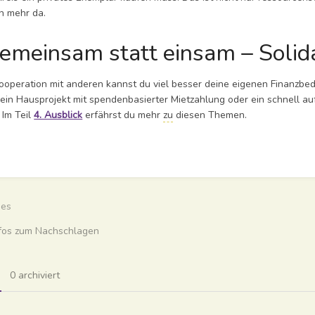
h mehr da.
emeinsam statt einsam – Solida
Kooperation mit anderen kannst du viel besser deine eigenen Finanzbed
. ein Hausprojekt mit spendenbasierter Mietzahlung oder ein schnell 
 Im Teil
4. Ausblick
erfährst du mehr
zu
diesen Themen.
ittsauswahlmodus
ren
ges
nfos zum Nachschlagen
0 archiviert