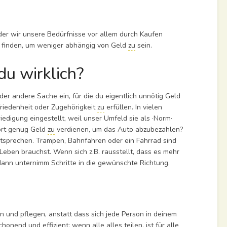
der wir unsere Bedürfnisse vor allem durch Kaufen
finden, um weniger abhängig von Geld
zu
sein.
du wirklich?
oder andere Sache ein, für die du eigentlich unnötig Geld
ufriedenheit oder Zugehörigkeit
zu
erfüllen. In vielen
digung eingestellt, weil unser Umfeld sie als ·Norm·
dort genug Geld
zu
verdienen, um das Auto abzubezahlen?
tsprechen. Trampen, Bahnfahren oder ein Fahrrad sind
s Leben brauchst. Wenn sich z.B. rausstellt, dass es mehr
ann unternimm Schritte in die gewünschte Richtung.
n und pflegen, anstatt dass sich jede Person in deinem
onend und effizient; wenn alle alles teilen, ist für alle