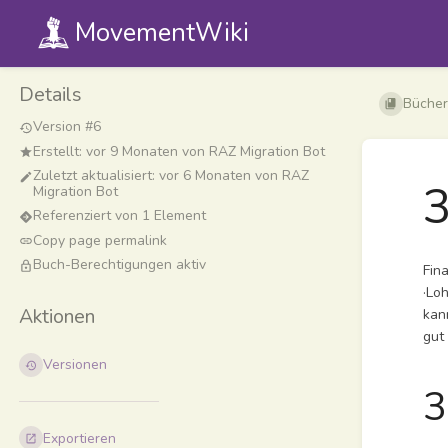
MovementWiki
Details
Bücher
Version #6
Erstellt:
vor 9 Monaten
von
RAZ Migration Bot
Zuletzt aktualisiert:
vor 6 Monaten
von
RAZ
3
Migration Bot
Referenziert von 1 Element
Copy page permalink
Buch-Berechtigungen aktiv
Fin
·Lo
Aktionen
kan
gu
Versionen
3
Exportieren