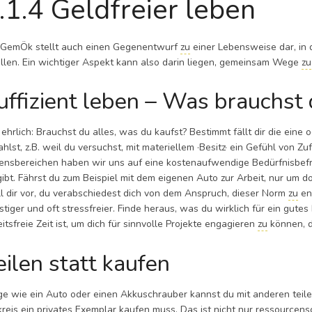
.1.4 Geldfreier leben
 GemÖk stellt auch einen Gegenentwurf
zu
einer Lebensweise dar, in 
üllen. Ein wichtiger Aspekt kann also darin liegen, gemeinsam Wege
zu
uffizient leben – Was brauchst 
 ehrlich: Brauchst du alles, was du kaufst? Bestimmt fällt dir die eine 
ahlst, z.B. weil du versuchst, mit materiellem ·Besitz· ein Gefühl von Z
ensbereichen haben wir uns auf eine kostenaufwendige Bedürfnisbefrie
gibt. Fährst du zum Beispiel mit dem eigenen Auto zur Arbeit, nur um 
ll dir vor, du verabschiedest dich von dem Anspruch, dieser Norm
zu
en
stiger und oft stressfreier. Finde heraus, was du wirklich für ein gute
itsfreie Zeit ist, um dich für sinnvolle Projekte engagieren
zu
können, d
eilen statt kaufen
ge wie ein Auto oder einen Akkuschrauber kannst du mit anderen teile
reis ein privates Exemplar kaufen muss. Das ist nicht nur ressourcensch