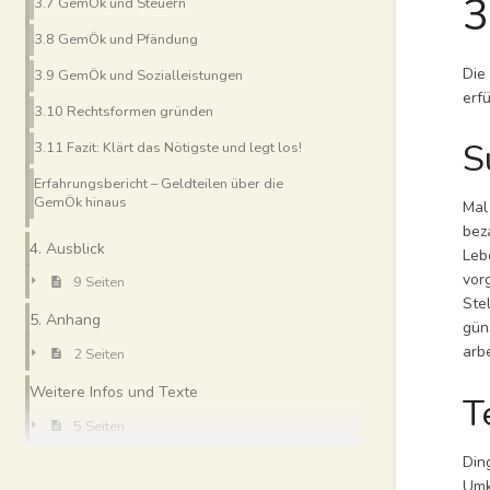
3
3.7 GemÖk und Steuern
3.8 GemÖk und Pfändung
Die
3.9 GemÖk und Sozialleistungen
erf
3.10 Rechtsformen gründen
S
3.11 Fazit: Klärt das Nötigste und legt los!
Erfahrungsbericht – Geldteilen über die
GemÖk hinaus
Mal
bez
4. Ausblick
Leb
vor
9 Seiten
Ste
5. Anhang
gün
arbe
2 Seiten
Weitere Infos und Texte
T
5 Seiten
Din
Umk