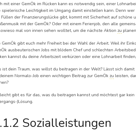
h mit einer GemÖk im Rücken kann es notwendig sein, einer Lohnarbeit 
e spielerische Leichtigkeit im Umgang damit einstellen kann. Denn we
 Füllen der Finanzierungslücke gibt, kommt mit Sicherheit auf schöne 
aßenmusik mit der GemÖk? Oder mit einem Ferienjob, den alle gemeinsam
 sowieso mal von innen sehen wolltet, um die nächste Aktion
zu
planen
e GemÖk gibt euch mehr Freiheit bei der Wahl der Arbeit. Weil ihr Ein
Ök ausbeuterischen Jobs mit blödem Chef und schlechten Arbeitsbedin
ken kannst du deine Arbeitszeit verkürzen oder eine Lohnarbeit finden, 
 ist dein Traum, was willst du beitragen in der Welt? Lässt sich damit 
 deinem Normalo-Job einen wichtigen Beitrag zur GemÖk
zu
leisten, d
nen?
lleicht gibt es für das, was du beitragen kannst und möchtest gar kein 
ergangs-)Lösung.
.1.2 Sozialleistungen