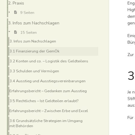
2. Praxis
Eng
Hig
9 Seiten
dem
3. Infos zum Nachschlagen
gen
15 Seiten
Ein
3. Infos zum Nachschlagen
Bür
3.1 Finanzierung der GemÖk
Zur
3.2 Konten und co. – Logistik des Geldteilens
3
3.3 Schulden und Vermögen
3.4 Ausstieg und Ausstiegsvereinbarungen
Erfahrungsbericht – Gedanken zum Ausstieg
Je 
Sti
3.5 Rechtliches – Ist Geldteilen erlaubt?
aus
Erfahrungsbericht – Zwischen Erbe und Excel
Für
3.6 Grundsätzliche Strategien im Umgang
mit Behörden