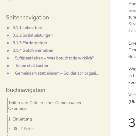
Auc
ein
Seitennavigation
zum
Str
3.1.1 Lohnarbeit
ihr
3.1.2 Sozialleistungen
Ein
3.1.3 Fördergelder
Gem
3.1.4 Geldfreier leben
Rüc
Suffizient leben – Was brauchst du wirklich?
Teilen statt kaufen
Was
Gemeinsam statt einsam – Solidarisch organisieren
mit
kön
Buchnavigation
Vie
(Üb
Teilen von Geld in einer Gemeinsamen
Ökonomie
3
1. Einleitung
7 Seiten