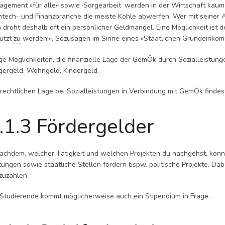
agement »für alle« sowie ·Sorgearbeit· werden in der Wirtschaft kaum
htech- und Finanzbranche die meiste Kohle abwerfen. Wer mit seiner 
 droht deshalb oft ein persönlicher Geldmangel. Eine Möglichkeit ist 
utzt
zu
werden!«. Sozusagen im Sinne eines »Staatlichen Grundeinkom
ige Möglichkeiten, die finanzielle Lage der GemÖk durch Sozialleistun
gergeld, Wohngeld, Kindergeld.
 rechtlichen Lage bei Sozialleistungen in Verbindung mit GemÖk finde
.1.3 Fördergelder
nachdem, welcher Tätigkeit und welchen Projekten du nachgehst, könn
ftungen sowie staatliche Stellen fördern bspw. politische Projekte. Da
zuzahlen.
 Studierende kommt möglicherweise auch ein Stipendium in Frage.