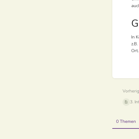
auc
G
In 
z.B
Ort.
Abschn
aktivie
Vorheri
3. I
0 Themen